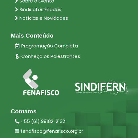
Sobre o Evento
f
Sindicatos Filiadas
t
b
Notícias e Novidades
l
a
Mais Conteúdo
n
Programação Completa
k
Conheça os Palestrantes
Contatos
+55 (61) 98182-2132
fenafisco@fenafisco.org.br