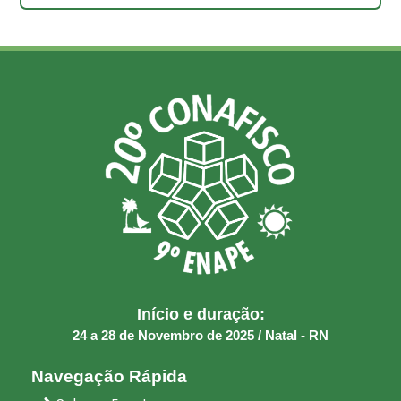
T
h
i
s
f
i
e
l
d
s
h
o
u
l
d
Início e duração:
b
24 a 28 de Novembro de 2025 / Natal - RN
e
l
Navegação Rápida
e