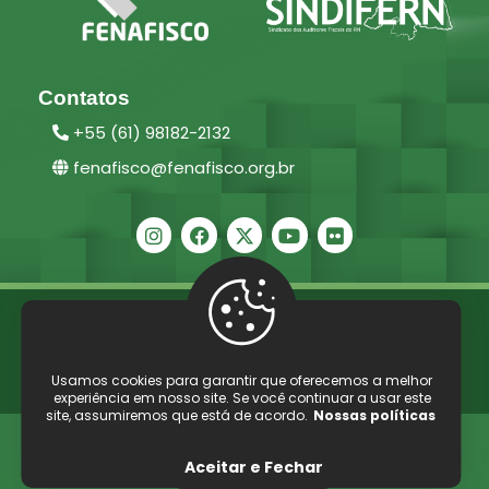
Contatos
+55 (61) 98182-2132
fenafisco@fenafisco.org.br
2025 ©
Fenafisco –
Direitos reservados.
Políticas de Privacidade
/
Termos e Condições de Uso
Usamos cookies para garantir que oferecemos a melhor
Powered by
WebDesignBrasil
experiência em nosso site. Se você continuar a usar este
site, assumiremos que está de acordo.
Nossas políticas
Aceitar e Fechar
Home
Programação
Reserva