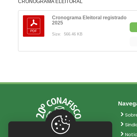
CRONOGRAMA ELEITORAL
Cronograma Eleitoral registrado
2025
Size:
566.46 KB
Naveg
Sobr
Sindi
Notí