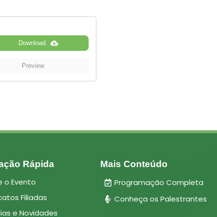
Download
Preview
ação Rápida
Mais Conteúdo
e o Evento
Programação Completa
catos Filiadas
Conheça os Palestrantes
cias e Novidades