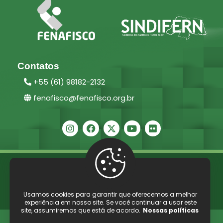
Contatos
+55 (61) 98182-2132
fenafisco@fenafisco.org.br
2025 ©
Fenafisco –
Direitos reservados.
Políticas de Privacidade
/
Termos e Condições de Uso
Usamos cookies para garantir que oferecemos a melhor
Powered by
WebDesignBrasil
experiência em nosso site. Se você continuar a usar este
site, assumiremos que está de acordo.
Nossas políticas