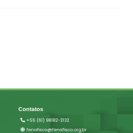
Contatos
+55 (61) 98182-2132
fenafisco@fenafisco.org.br