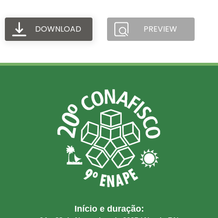
DOWNLOAD
PREVIEW
Início e duração: